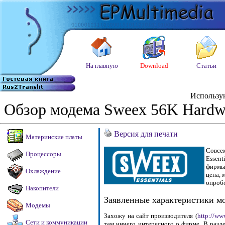
Обзор модема Sweex 56K Hardwa
Версия для печати
Совсе
Essent
фирмы 
цена, 
опробо
Заявленные характеристики м
Захожу на сайт производителя (
http://ww
там ничего интересного о фирме. В разд