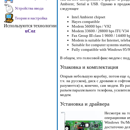
Ambient; Serial и USB. Однако в прода
следующее
Intel Ambient chipset
Hayes compatible
Modem 56000 bps / V.92
Modem 33600 / 28800 bps ITU V34
Fax Group III class 1 9600 / 14400 b
Modem is suitable for Internet, teleb
Suitable for computer systems start
Fully compatible with Windows 95
В общем, это голосовой факс-модем с под
Упаковка и комплектация
Открыв небольшую коробку, потом еще одн
т.ч. на русском), диск с дровами и софто
разумеется) и, конечно, сам модем. Из р
разъем параллельного телефона, усилите
модем.
Установка и драйвера
Несмотря на т
операционки им
Windows 9x/Me
достаточно дел