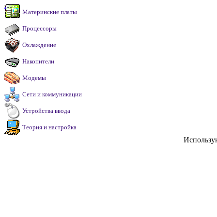
Материнские платы
Процессоры
Охлаждение
Накопители
Модемы
Сети и коммуникации
Устройства ввода
Теория и настройка
Использу